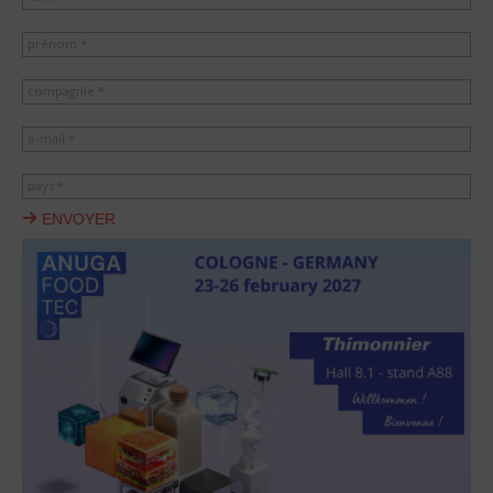
prénom *
compagnie *
e-mail *
pays *
ENVOYER