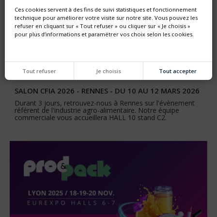
Ces cookies servent à des fins de suivi statistiques et fonctionnement
technique pour améliorer votre visite sur notre site. Vous pouvez les
refuser en cliquant sur « Tout refuser » ou cliquer sur « Je choisis »
pour plus d’informations et paramétrer vos choix selon les cookies.
Tout refuser
Je choisis
Tout accepter
SALON CFIA 2026 - RENNES - DU 10 AU 12 MARS 2026
Durant 3 jours, retrouvez-nous à Rennes sur l'évènement
référent de l'industrie agro-alimentaire. Notre équipe
commerciale vous accueillera HALL 10 stand C2.