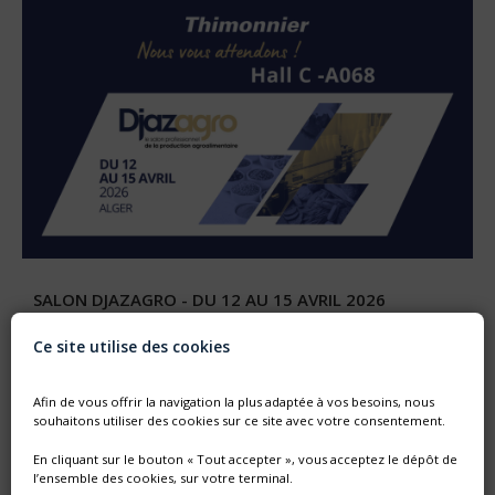
SALON DJAZAGRO - DU 12 AU 15 AVRIL 2026
Retrouvez nous HALL C stand A68 durant le salon
professionnel de la production agroalimentaire en Algérie.
Ce site utilise des cookies
Afin de vous offrir la navigation la plus adaptée à vos besoins, nous
souhaitons utiliser des cookies sur ce site avec votre consentement.
En cliquant sur le bouton « Tout accepter », vous acceptez le dépôt de
l’ensemble des cookies, sur votre terminal.