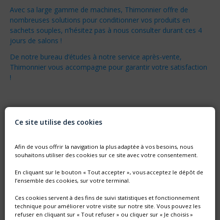
Avec sa large gamme de machines, Thimonnier offre de
nombreuses solutions pour conditionner vos produits en
sachets souples, n’hésitez pas à nous consulter durant ces 4
jours de salons !
De notre bureau d’études à notre service après-vente,
Thimonnier vous accompagne pour garantir votre satisfaction
!
Ce site utilise des cookies
Afin de vous offrir la navigation la plus adaptée à vos besoins, nous
souhaitons utiliser des cookies sur ce site avec votre consentement.
En cliquant sur le bouton « Tout accepter », vous acceptez le dépôt de
l’ensemble des cookies, sur votre terminal.
Ces cookies servent à des fins de suivi statistiques et fonctionnement
technique pour améliorer votre visite sur notre site. Vous pouvez les
refuser en cliquant sur « Tout refuser » ou cliquer sur « Je choisis »