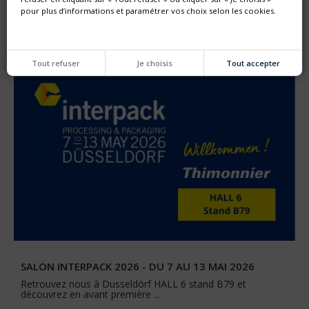
NOUVELLE GÉNÉRATION DE MACHINE SF
pour plus d’informations et paramétrer vos choix selon les cookies.
Thimonnier lance une nouvelle génération de machine
entièrement configurable dédiée au remplissage et
bouchonnage de poches préformées DOYPACK®
Tout refuser
Je choisis
Tout accepter
SALON INTERPACK 2026 - DU 7 AU 13 MAI 2026
Retrouvez nous à Dusseldörf HALL 6 stand B79 et
découvrez en avant première ...