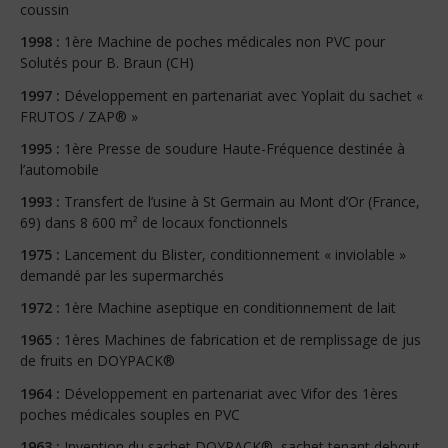
coussin
1998 :
1ère Machine de poches médicales non PVC pour
Solutés pour B. Braun (CH)
1997 :
Développement en partenariat avec Yoplait du sachet «
FRUTOS / ZAP® »
1995 :
1ère Presse de soudure Haute-Fréquence destinée à
l’automobile
1993 :
Transfert de l’usine à St Germain au Mont d’Or (France,
69) dans 8 600 m² de locaux fonctionnels
1975 :
Lancement du Blister, conditionnement « inviolable »
demandé par les supermarchés
1972 :
1ère Machine aseptique en conditionnement de lait
1965 :
1ères Machines de fabrication et de remplissage de jus
de fruits en DOYPACK®
1964 :
Développement en partenariat avec Vifor des 1ères
poches médicales souples en PVC
1963 :
Invention du sachet DOYPACK®, sachet tenant debout,