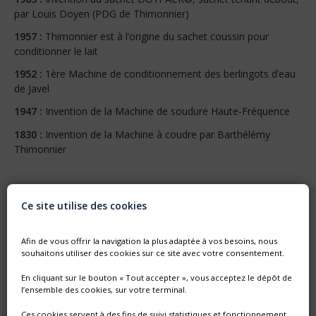
par Louis Doyen (PDG de Thimonnier)
1957 :
Thimonnier est à l’origine du sachet coussin pour
conditionner le lait
1952 :
1ère Machine de conditionnement des berlingots d’eau
de Javel
1947 :
Invention de la Machine de soudure Haute-Fréquence
1830 :
Invention de la Machine à coudre par Barthélémy
Thimonnier
Ce site utilise des cookies
Afin de vous offrir la navigation la plus adaptée à vos besoins, nous
souhaitons utiliser des cookies sur ce site avec votre consentement.
En cliquant sur le bouton « Tout accepter », vous acceptez le dépôt de
l’ensemble des cookies, sur votre terminal.
Ces cookies servent à des fins de suivi statistiques et fonctionnement