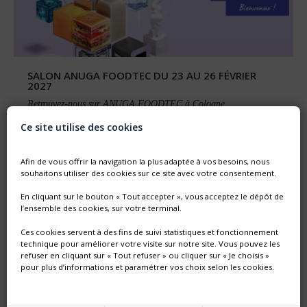
SALON ANUGA FOODTEC DU 23 AU 26 FÉVRIER
2027
Retrouvez-nous sur ANUGA FOODTEC à Cologne
L'équipe commerciale Thimonnier vous accueillera sur son stand,
Ce site utilise des cookies
hall 8 stand A-088
Afin de vous offrir la navigation la plus adaptée à vos besoins, nous
souhaitons utiliser des cookies sur ce site avec votre consentement.
En cliquant sur le bouton « Tout accepter », vous acceptez le dépôt de
l’ensemble des cookies, sur votre terminal.
Ces cookies servent à des fins de suivi statistiques et fonctionnement
technique pour améliorer votre visite sur notre site. Vous pouvez les
refuser en cliquant sur « Tout refuser » ou cliquer sur « Je choisis »
pour plus d’informations et paramétrer vos choix selon les cookies.