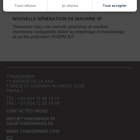
Tout refuser
Je choisis
Tout accepter
NOUVELLE GÉNÉRATION DE MACHINE SF
Thimonnier lance une nouvelle génération de machine
entièrement configurable dédiée au remplissage et bouchonnage
de poches préformées DOYPACK®
THIMONNIER
11 AVENUE DE LA PAIX
F-69650 ST GERMAIN AU MONT D’OR
FRANCE
TÉL : +33 (0)4 72 08 19 19
FAX : +33 (0)4 72 08 19 00
CONTACTEZ-NOUS
INFO@THIMONNIER.FR
SAV@THIMONNIER.FR
WWW.THIMONNIER.COM