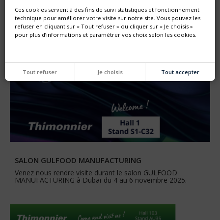
agent colombien SUPPLIES COLOMBIA .
Ces cookies servent à des fins de suivi statistiques et fonctionnement
technique pour améliorer votre visite sur notre site. Vous pouvez les
refuser en cliquant sur « Tout refuser » ou cliquer sur « Je choisis »
pour plus d’informations et paramétrer vos choix selon les cookies.
Tout refuser
Je choisis
Tout accepter
SALON GULFOOD MANUFACTURING
Venez nous rendre visite durant le salon GULFOOD
MANUFACTURING à Dubaï du 4 au 6 novembre 2025.