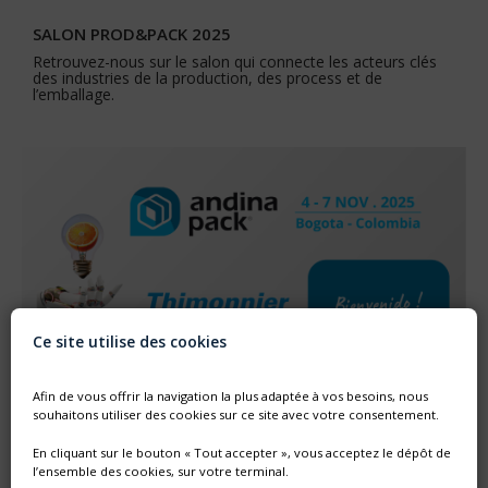
SALON PROD&PACK 2025
Retrouvez-nous sur le salon qui connecte les acteurs clés
des industries de la production, des process et de
l’emballage.
Ce site utilise des cookies
Afin de vous offrir la navigation la plus adaptée à vos besoins, nous
souhaitons utiliser des cookies sur ce site avec votre consentement.
SALON ANDINA PACK - BOGOTA
En cliquant sur le bouton « Tout accepter », vous acceptez le dépôt de
l’ensemble des cookies, sur votre terminal.
Retrouvez les solutions Thimonnier sur le stand de notre