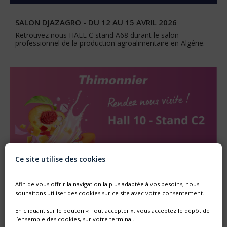
SALON DJAZAGRO - DU 12 AU 15 AVRIL 2026
Retrouvez nous HALL C stand A68 durant le salon
professionnel de la production agroalimentaire en Algérie.
Ce site utilise des cookies
Afin de vous offrir la navigation la plus adaptée à vos besoins, nous
souhaitons utiliser des cookies sur ce site avec votre consentement.
SALON CFIA 2026 - RENNES - DU 10 AU 12 MARS 2026
En cliquant sur le bouton « Tout accepter », vous acceptez le dépôt de
Durant 3 jours, retrouvez-nous à Rennes sur l'évènement
l’ensemble des cookies, sur votre terminal.