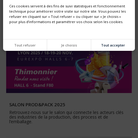
référent de l'industrie agro-alimentaire. Notre équipe
commerciale vous accueillera HALL 10 stand C2.
Ces cookies servent à des fins de suivi statistiques et fonctionnement
technique pour améliorer votre visite sur notre site. Vous pouvez les
refuser en cliquant sur « Tout refuser » ou cliquer sur « Je choisis »
pour plus d’informations et paramétrer vos choix selon les cookies.
Tout refuser
Je choisis
Tout accepter
SALON PROD&PACK 2025
Retrouvez-nous sur le salon qui connecte les acteurs clés
des industries de la production, des process et de
l’emballage.