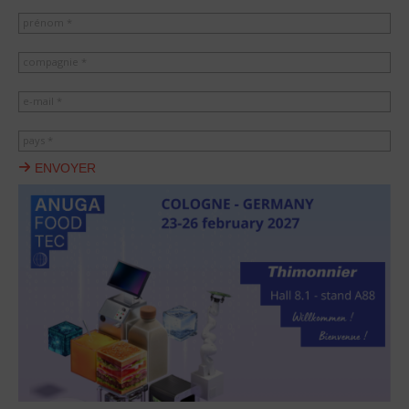
prénom *
compagnie *
e-mail *
pays *
ENVOYER