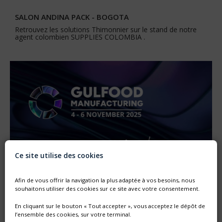
SALON ANDINA PACK - BOGOTA
Retrouvez les solutions Thimonnier sur le stand de notre
agent colombien SUPPLIES COLOMBIA .
Ce site utilise des cookies
Afin de vous offrir la navigation la plus adaptée à vos besoins, nous
souhaitons utiliser des cookies sur ce site avec votre consentement.
SALON GULFOOD MANUFACTURING
En cliquant sur le bouton « Tout accepter », vous acceptez le dépôt de
Venez nous rendre visite durant le salon GULFOOD
l’ensemble des cookies, sur votre terminal.
MANUFACTURING à Dubaï du 4 au 6 novembre 2025.