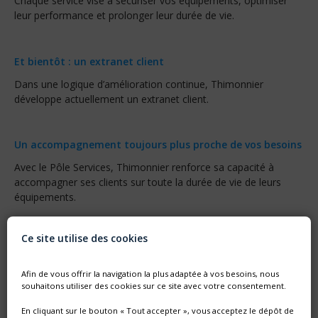
Chaque service vise à sécuriser vos équipements, optimiser
leur performance et prolonger leur durée de vie.
Et bientôt : un extranet client
Dans une logique d’amélioration continue, Thimonnier
développe actuellement un extranet client.
Un accompagnement toujours plus proche de vos besoins
Avec le Pôle Services, Thimonnier renforce sa capacité à
accompagner ses clients sur toute la durée de vie de leurs
équipements.
Parce que la performance industrielle s’inscrit dans le temps,
notre engagement aussi.
Ce site utilise des cookies
Afin de vous offrir la navigation la plus adaptée à vos besoins, nous
souhaitons utiliser des cookies sur ce site avec votre consentement.
En cliquant sur le bouton « Tout accepter », vous acceptez le dépôt de