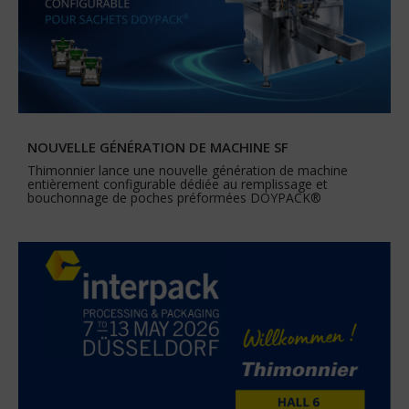
NOUVELLE GÉNÉRATION DE MACHINE SF
Thimonnier lance une nouvelle génération de machine
entièrement configurable dédiée au remplissage et
bouchonnage de poches préformées DOYPACK®