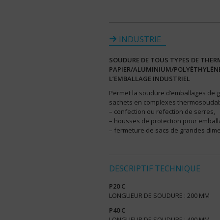
INDUSTRIE
SOUDURE DE TOUS TYPES DE THER
PAPIER/ALUMINIUM/POLYÉTHYLÈNE)
L’EMBALLAGE INDUSTRIEL
Permet la soudure d’emballages de g
sachets en complexes thermosoudab
– confection ou refection de serres,
– housses de protection pour emballa
– fermeture de sacs de grandes dime
DESCRIPTIF TECHNIQUE
P20 C
LONGUEUR DE SOUDURE : 200 MM
P40 C
LONGUEUR DE SOUDURE : 400 MM