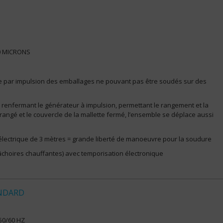
0 MICRONS
e par impulsion des emballages ne pouvant pas être soudés sur des
 renfermant le générateur à impulsion, permettant le rangement et la
il rangé et le couvercle de la mallette fermé, l’ensemble se déplace aussi
 électrique de 3 mètres = grande liberté de manoeuvre pour la soudure
âchoires chauffantes) avec temporisation électronique
NDARD
50/60 HZ