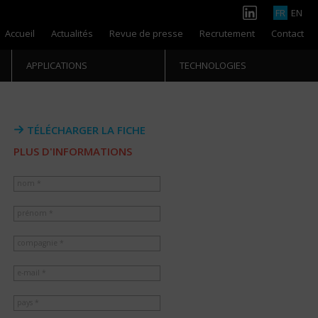
FR
EN
Accueil
Actualités
Revue de presse
Recrutement
Contact
APPLICATIONS
TECHNOLOGIES
TÉLÉCHARGER LA FICHE
PLUS D'INFORMATIONS
nom *
prénom *
compagnie *
e-mail *
pays *