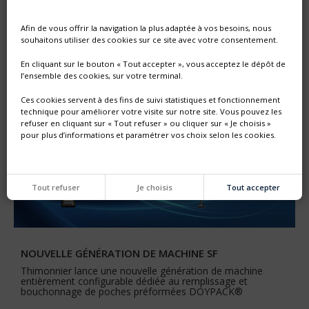
Retrouvez-nous sur ANUGA FOODTEC à Cologne
L'équipe commerciale Thimonnier vous accueillera sur son
Afin de vous offrir la navigation la plus adaptée à vos besoins, nous
stand, hall 8 stand A-088
souhaitons utiliser des cookies sur ce site avec votre consentement.
En cliquant sur le bouton « Tout accepter », vous acceptez le dépôt de
l’ensemble des cookies, sur votre terminal.
Ces cookies servent à des fins de suivi statistiques et fonctionnement
technique pour améliorer votre visite sur notre site. Vous pouvez les
refuser en cliquant sur « Tout refuser » ou cliquer sur « Je choisis »
pour plus d’informations et paramétrer vos choix selon les cookies.
Tout refuser
Je choisis
Tout accepter
NOUVELLE GÉNÉRATION DE MACHINE SF
Thimonnier lance une nouvelle génération de machine
entièrement configurable dédiée au remplissage et
bouchonnage de poches préformées DOYPACK®