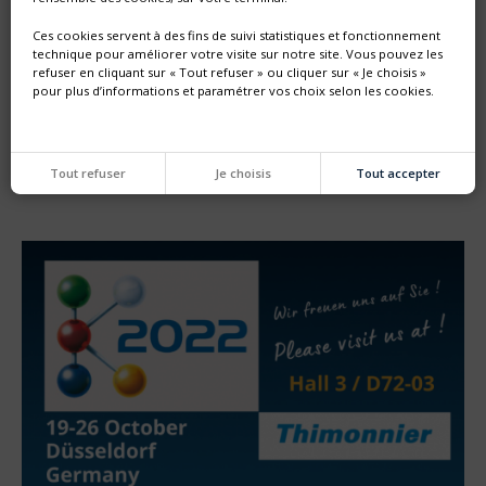
Ces cookies servent à des fins de suivi statistiques et fonctionnement
technique pour améliorer votre visite sur notre site. Vous pouvez les
refuser en cliquant sur « Tout refuser » ou cliquer sur « Je choisis »
pour plus d’informations et paramétrer vos choix selon les cookies.
SALON INTERNATIONAL DE L'AERONAUTIQUE ET DE
L'ESPACE DU 19 AU 25 JUIN 2023
Nous sommes ravis de participer au salon international du
Bourget !
Tout refuser
Je choisis
Tout accepter
Retrouvez-nous HALL 4 stand C-125