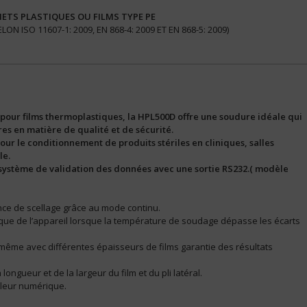
ETS PLASTIQUES OU FILMS TYPE PE
 ISO 11607-1: 2009, EN 868-4: 2009 ET EN 868-5: 2009)
 pour films thermoplastiques, la HPL500D offre une soudure idéale qui
es en matière de qualité et de sécurité.
ur le conditionnement de produits stériles en cliniques, salles
le.
 système de validation des données avec une sortie RS232.( modèle
nce de scellage grâce au mode continu.
ique de l’appareil lorsque la température de soudage dépasse les écarts
 même avec différentes épaisseurs de films garantie des résultats
 longueur et de la largeur du film et du pli latéral.
ôleur numérique.