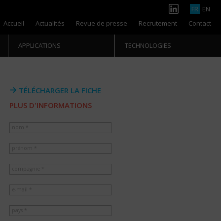
FR
EN
Accueil
Actualités
Revue de presse
Recrutement
Contact
APPLICATIONS
TECHNOLOGIES
TÉLÉCHARGER LA FICHE
PLUS D'INFORMATIONS
nom *
prénom *
compagnie *
e-mail *
pays *