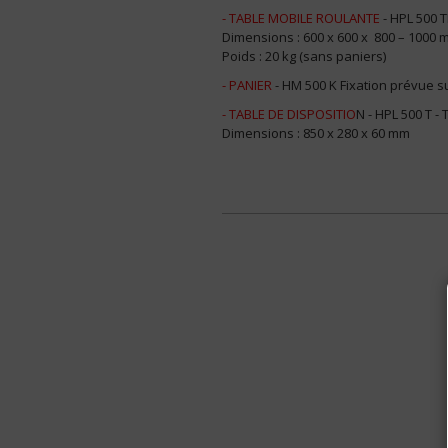
- TABLE MOBILE ROULANTE
- HPL 500 T
Dimensions : 600 x 600 x 800 – 1000 
Poids : 20 kg (sans paniers)
- PANIER
- HM 500 K Fixation prévue s
- TABLE DE DISPOSITIO
N - HPL 500 T -
Dimensions : 850 x 280 x 60 mm