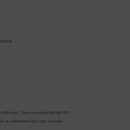
ronique
r (300 mm) - Tête orientable (90°/45°/0°)
ide au défilement des sacs à souder