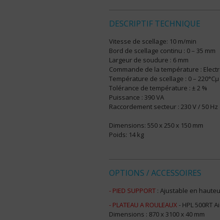
DESCRIPTIF TECHNIQUE
Vitesse de scellage: 10 m/min
Bord de scellage continu : 0 – 35 mm
Largeur de soudure : 6 mm
Commande de la température : Elect
Température de scellage : 0 – 220°Cμ
Tolérance de température : ± 2 %
Puissance : 390 VA
Raccordement secteur : 230 V / 50 Hz
Dimensions: 550 x 250 x 150 mm
Poids: 14 kg
OPTIONS / ACCESSOIRES
- PIED SUPPORT
: Ajustable en hauteu
- PLATEAU A ROULEAUX
- HPL 500RT A
Dimensions : 870 x 3100 x 40 mm