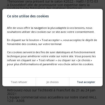
Thimonnier sera présent sur le salon K2022 - Hall3 / D72-03
à Düsseldorf afin de promouvoir son expertise dans la
soudure haute fréquence des matières plastiques.
Ce site utilise des cookies
Afin de vous offrir la navigation la plus adaptée à vos besoins, nous
souhaitons utiliser des cookies sur ce site avec votre consentement.
En cliquant sur le bouton « Tout accepter », vous acceptez le dépôt de
l’ensemble des cookies, sur votre terminal.
Ces cookies servent à des fins de suivi statistiques et fonctionnement
technique pour améliorer votre visite sur notre site. Vous pouvez les
refuser en cliquant sur « Tout refuser » ou cliquer sur « Je choisis »
pour plus d’informations et paramétrer vos choix selon les cookies.
Tout refuser
Je choisis
Tout accepter
SALON TECHTEXTIL DU 21 AU 24 JUIN 2022
Retrouvez-nous sur Techtextil à Francfort du 21 au 24 juin
2022 !
L'équipe commercial vous accueillera sur notre stand HALL
12.0 - A30B