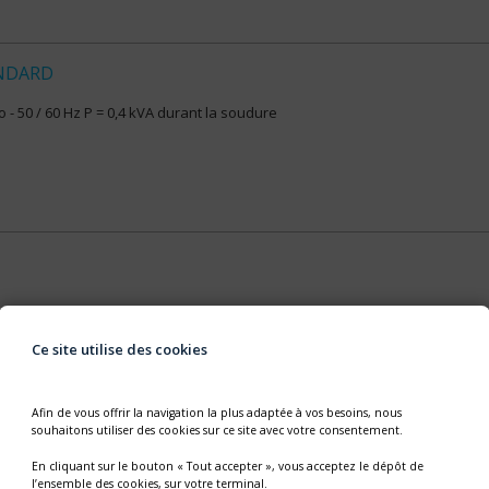
NDARD
 - 50 / 60 Hz P = 0,4 kVA durant la soudure
Ce site utilise des cookies
Afin de vous offrir la navigation la plus adaptée à vos besoins, nous
souhaitons utiliser des cookies sur ce site avec votre consentement.
En cliquant sur le bouton « Tout accepter », vous acceptez le dépôt de
l’ensemble des cookies, sur votre terminal.