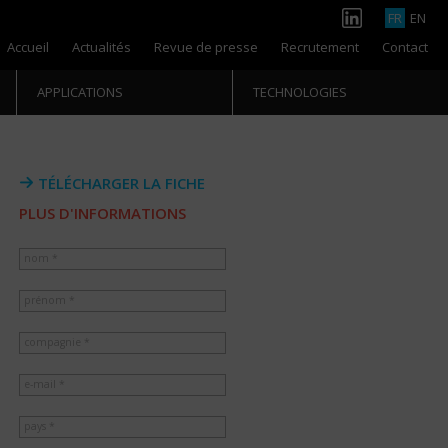
FR
EN
Accueil
Actualités
Revue de presse
Recrutement
Contact
APPLICATIONS
TECHNOLOGIES
TÉLÉCHARGER LA FICHE
PLUS D'INFORMATIONS
nom *
prénom *
compagnie *
e-mail *
pays *