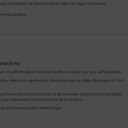
our constitution de réserves d’eau dans les régions chaudes,
thermosoudables,
100 MICRONS
 : il suffit de placer les deux feuilles à souder sur une surface plane.
le, reliée à un générateur d’impulsion par un câble électrique de 3 m =
appuyer fortement à l’endroit voulu et de maintenir cette pression quelques
main qui commande l’enclenchement de la soudure.
ve avec temporisation électronique