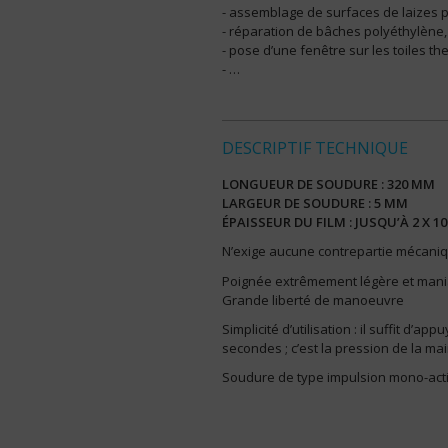
- assemblage de surfaces de laizes p
- réparation de bâches polyéthylène,
- pose d’une fenêtre sur les toiles 
- …
DESCRIPTIF TECHNIQUE
LONGUEUR DE SOUDURE : 320 MM
LARGEUR DE SOUDURE : 5 MM
ÉPAISSEUR DU FILM : JUSQU’À 2 X 
N’exige aucune contrepartie mécanique
Poignée extrêmement légère et maniab
Grande liberté de manoeuvre
Simplicité d’utilisation : il suffit d’
secondes ; c’est la pression de la 
Soudure de type impulsion mono-acti