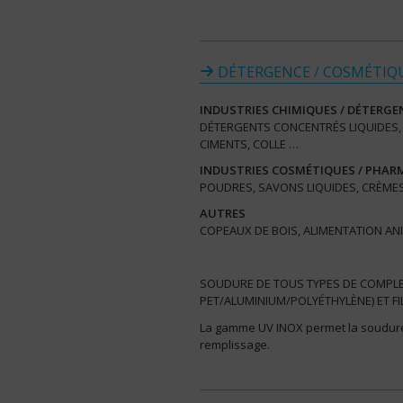
DÉTERGENCE / COSMÉTIQ
INDUSTRIES CHIMIQUES / DÉTERGE
DÉTERGENTS CONCENTRÉS LIQUIDES, L
CIMENTS, COLLE …
INDUSTRIES COSMÉTIQUES / PHA
POUDRES, SAVONS LIQUIDES, CRÈME
AUTRES
COPEAUX DE BOIS, ALIMENTATION AN
SOUDURE DE TOUS TYPES DE COMPL
PET/ALUMINIUM/POLYÉTHYLÈNE) ET 
La gamme UV INOX permet la soudure
remplissage.