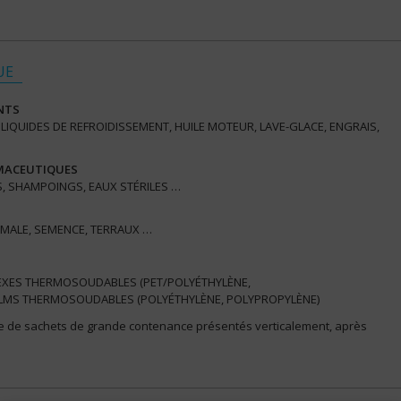
UE
NTS
IQUIDES DE REFROIDISSEMENT, HUILE MOTEUR, LAVE-GLACE, ENGRAIS,
RMACEUTIQUES
S, SHAMPOINGS, EAUX STÉRILES …
IMALE, SEMENCE, TERRAUX …
EXES THERMOSOUDABLES (PET/POLYÉTHYLÈNE,
FILMS THERMOSOUDABLES (POLYÉTHYLÈNE, POLYPROPYLÈNE)
 de sachets de grande contenance présentés verticalement, après