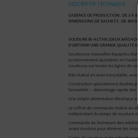
DESCRIPTIF TECHNIQUE
CADENCE DE PRODUCTION : DE 3 À 
DIMENSIONS DE SACHETS : DE 450 À
SOUDURE BI-ACTIVE (DEUX MÂCHOI
D’OBTENIR UNE GRANDE QUALITÉ D
Soudeuses manuelles équipées d’une
positionnement ajustables en hauteur
soudeuse sur toutes les lignes de c
Bâti réalisé en acier inoxydable, av
Construction spécialement étudiée pou
l’ensemble : - démontage rapide des
Une simple alimentation électrique su
Le coffret de commande réalisé en ac
indépendant du temps de soudure et
Commande de fermeture des mâchoires
avant soudure pour éliminer les risqu
Cycles de soudure et de refroidissem