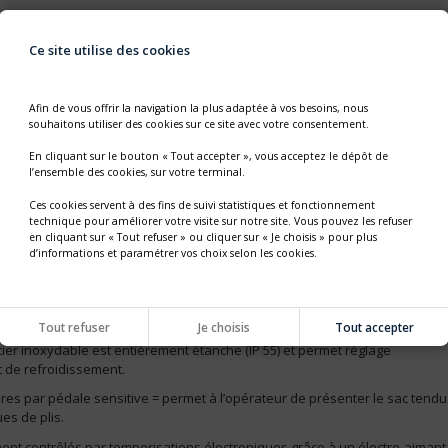
8 SACHETS/MIN
Ce site utilise des cookies
 1 100 MM
Afin de vous offrir la navigation la plus adaptée à vos besoins, nous
souhaitons utiliser des cookies sur ce site avec votre consentement.
RES CHAUFFANTES) PAR IMPULSION DE CHALEUR QUI PERMET
E FERMETURE.
En cliquant sur le bouton « Tout accepter », vous acceptez le dépôt de
l’ensemble des cookies, sur votre terminal.
 colonne d’1,60 m avec mâchoires de soudure et tablette de
 en fonction de la dimension des sachets = permet d’intégrer la
Ces cookies servent à des fins de suivi statistiques et fonctionnement
onditionnement
technique pour améliorer votre visite sur notre site. Vous pouvez les refuser
en cliquant sur « Tout refuser » ou cliquer sur « Je choisis » pour plus
ec 3 roues permettant de déplacer la soudeuse en fonction des besoins
d’informations et paramétrer vos choix selon les cookies.
r faciliter l’entretien et permettre le nettoyage au jet d’eau de
 mâchoires de soudure, - suppression des zones de rétention.
ffit (pas d’air comprimé)
Tout refuser
Je choisis
Tout accepter
ier inoxydable est entièrement étanche (IP 55) et permet réglage
 de refroidissement.
 par pédale sensitive = permet à l’opérateur de présenter le sac tendu
es de plis.
ent contrôlés par temporisations électroniques grâce à un électro-aimant