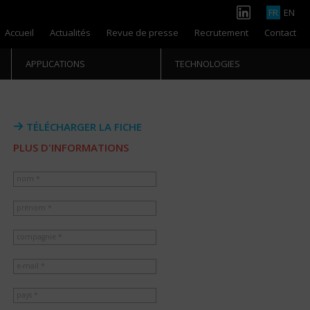
FR
EN
Accueil
Actualités
Revue de presse
Recrutement
Contact
APPLICATIONS
TECHNOLOGIES
TÉLÉCHARGER LA FICHE
PLUS D'INFORMATIONS
nom *
prénom *
compagnie *
e-mail *
pays *