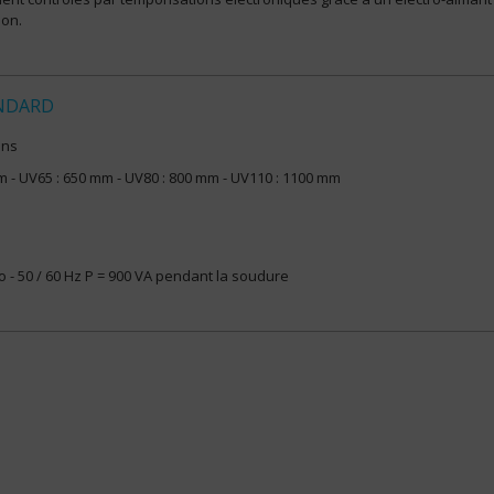
ion.
NDARD
rons
m - UV65 : 650 mm - UV80 : 800 mm - UV110 : 1100 mm
 - 50 / 60 Hz P = 900 VA pendant la soudure