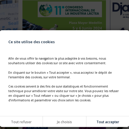
Ce site utilise des cookies
NSIGNE
SALON ASOLECHE - DU 5 AU 6 JUIN
SALON
Afin de vous offrir la navigation la plus adaptée à vos besoins, nous
IONAL
2024
AVRIL
souhaitons utiliser des cookies sur ce site avec votre consentement.
Retrouvez nous en Colombie durant la 11e
Retrouv
En cliquant sur le bouton « Tout accepter », vous acceptez le dépôt de
édition du congrès international de
salon pr
insigne
l’industrie laitière à Medellin.
agroalim
l’ensemble des cookies, sur votre terminal.
ite des
recteur
Ces cookies servent à des fins de suivi statistiques et fonctionnement
technique pour améliorer votre visite sur notre site. Vous pouvez les refuser
en cliquant sur « Tout refuser » ou cliquer sur « Je choisis » pour plus
d’informations et paramétrer vos choix selon les cookies.
Tout refuser
Je choisis
Tout accepter