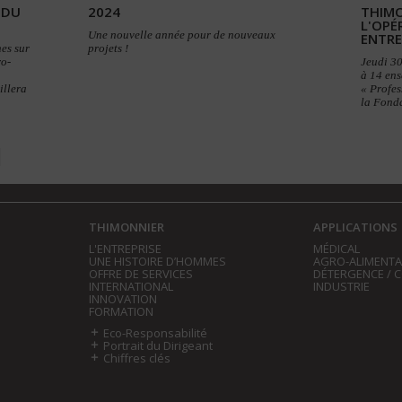
 DU
2024
THIMO
L'OPÉ
Une nouvelle année pour de nouveaux
ENTRE
es sur
projets !
ro-
Jeudi 3
à 14 ens
illera
« Profes
la Fond
THIMONNIER
APPLICATIONS
L'ENTREPRISE
MÉDICAL
UNE HISTOIRE D’HOMMES
AGRO-ALIMENTA
OFFRE DE SERVICES
DÉTERGENCE / 
INTERNATIONAL
INDUSTRIE
INNOVATION
FORMATION
Eco-Responsabilité
Portrait du Dirigeant
Chiffres clés