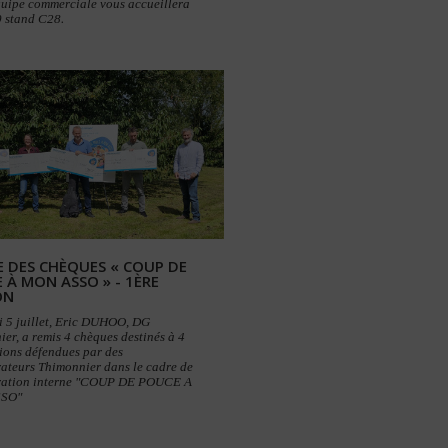
quipe commerciale vous accueillera
 stand C28.
E DES CHÈQUES « COUP DE
 À MON ASSO » - 1ÈRE
ON
i 5 juillet, Eric DUHOO, DG
er, a remis 4 chèques destinés à 4
ions défendues par des
ateurs Thimonnier dans le cadre de
ration interne "COUP DE POUCE A
SO"