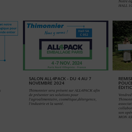
Notre é
HALL 10
SALON ALL4PACK - DU 4 AU 7
REMIS
NOVEMBRE 2024
POUCE
ÉDITI
x
Thimonnier sera présent sur ALL4PACK afin
de présenter ses solutions pour
Vendred
l'agroalimentaire, cosmétique,détergence,
Thimonni
l'industrie et la santé.
associat
collabor
son opé
MON AS