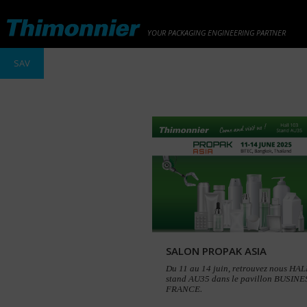
YOUR PACKAGING ENGINEERING PARTNER
SAV
SALON PROPAK ASIA
Du 11 au 14 juin, retrouvez nous HA
stand AU35 dans le pavillon BUSINE
FRANCE.