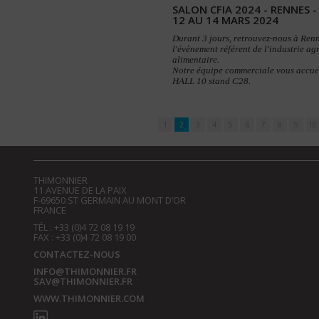
SALON CFIA 2024 - RENNES -
12 AU 14 MARS 2024
Durant 3 jours, retrouvez-nous à Renn
l'évènement référent de l'industrie ag
alimentaire.
Notre équipe commerciale vous accue
HALL 10 stand C28.
1
2
3
4
5
6
7
8
9
10
THIMONNIER
11 AVENUE DE LA PAIX
F-69650 ST GERMAIN AU MONT D’OR
FRANCE
TÉL : +33 (0)4 72 08 19 19
FAX : +33 (0)4 72 08 19 00
CONTACTEZ-NOUS
INFO@THIMONNIER.FR
SAV@THIMONNIER.FR
WWW.THIMONNIER.COM