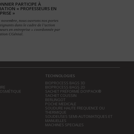
NNIER PARTICIPE À
RATION « PROFESSEURS EN
PRISE »
0 novembre, nous ouvrons nos portes
eignants dans le cadre de l’action
seurs en entreprise » coordonnée par
ation CGénial.
TECHNOLOGIES
BIOPROCESS BAGS 3D
IRE
BIOPROCESS BAGS 2D
COSMÉTIQUE
SACHET PRÉFORMÉ DOYPACK®
SACHET COUSSIN
BERLINGOT
POCHE MEDICALE
SOUDURE HAUTE FREQUENCE OU
THERMIQUE
SOUDEUSES SEMI-AUTOMATIQUES ET
MANUELLES
MACHINES SPECIALES