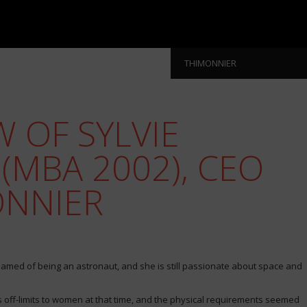
THIMONNIER
W OF SYLVIE
(MBA 2002), CEO
ONNIER
amed of being an astronaut, and she is still passionate about space and
as off-limits to women at that time, and the physical requirements seemed