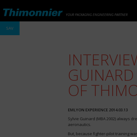
YOUR PACKAGING ENGINEERING PARTNER
SAV
INTERVIE
GUINARD 
OF THIM
EMLYON EXPERIENCE 2014.03.13
Sylvie Guinard (MBA 2002) always dre
aeronautics.
But, because fighter-pilot training w