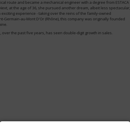
hnical route and became a mechanical engineer with a degree from ESTACA
Next, at the age of 36, she pursued another dream, albeit less spectacular
exciting experience - taking over the reins of the family-owned
int-Germain-au-Mont D'Or (Rhône), this company was originally founded
hine.
ver the past five years, has seen double-digit growth in sales.