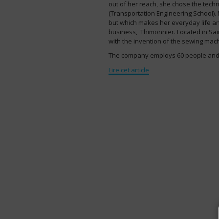
out of her reach, she chose the tec
(Transportation Engineering School). 
but which makes her everyday life an 
business, Thimonnier. Located in Sa
with the invention of the sewing mac
The company employs 60 people and, o
Lire cet article