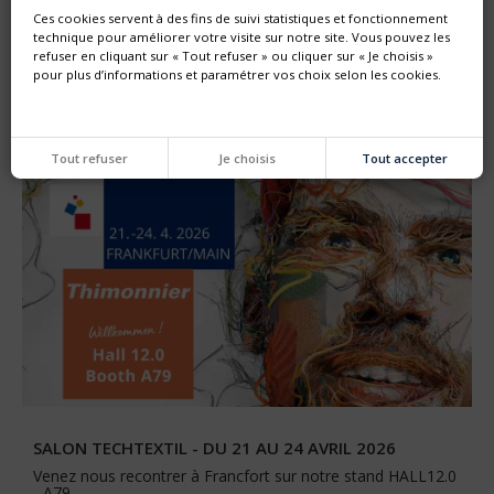
Ces cookies servent à des fins de suivi statistiques et fonctionnement
technique pour améliorer votre visite sur notre site. Vous pouvez les
SALON INTERPACK 2026 - DU 7 AU 13 MAI 2026
refuser en cliquant sur « Tout refuser » ou cliquer sur « Je choisis »
Retrouvez nous à Dusseldörf HALL 6 stand B79 et
pour plus d’informations et paramétrer vos choix selon les cookies.
découvrez en avant première ...
Tout refuser
Je choisis
Tout accepter
SALON TECHTEXTIL - DU 21 AU 24 AVRIL 2026
Venez nous recontrer à Francfort sur notre stand HALL12.0
- A79