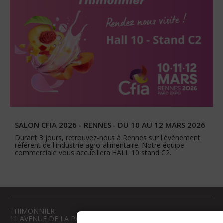
SALON CFIA 2026 - RENNES - DU 10 AU 12 MARS 2026
Durant 3 jours, retrouvez-nous à Rennes sur l'évènement
référent de l'industrie agro-alimentaire. Notre équipe
commerciale vous accueillera HALL 10 stand C2.
THIMONNIER
11 AVENUE DE LA PAIX