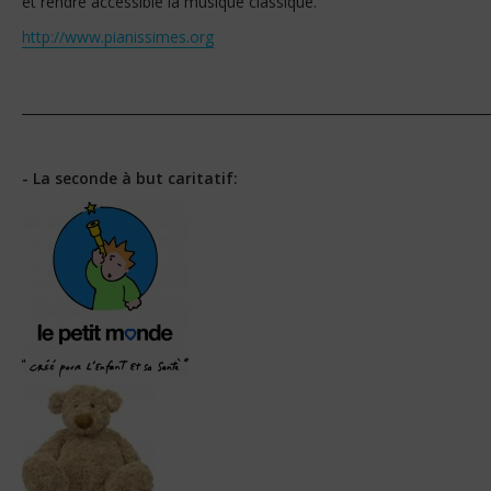
et rendre accessible la musique classique.
http://www.pianissimes.org
_______________________________________________________________________
- La seconde à but caritatif: