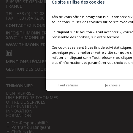
F-69650 ST GERMAIN AU MONT D’OR
Ce site utilise des cookies
FRANCE
TÉL : +33 (0)4 72 08 19 19
Afin de vous offrir la navigation la plus adaptée à 
FAX : +33 (0)4 72 08 19 00
souhaitons utiliser des cookies sur ce site avec 
CONTACTEZ-NOUS
En cliquant sur le bouton « Tout accepter », vous
INFO@THIMONNIER.FR
SAV@THIMONNIER.FR
l’ensemble des cookies, sur votre terminal.
WWW.THIMONNIER.COM
Ces cookies servent à des fins de suivi statistique
technique pour améliorer votre visite sur notre si
refuser en cliquant sur « Tout refuser » ou cliquer 
MENTIONS LÉGALES
plus d’informations et paramétrer vos choix selon
GESTION DES COOKIES
THIMONNIER
Tout refuser
Je choisis
L'ENTREPRISE
UNE HISTOIRE D’HOMMES
OFFRE DE SERVICES
INTERNATIONAL
INNOVATION
FORMATION
Eco-Responsabilité
Portrait du Dirigeant
Chiffres clés