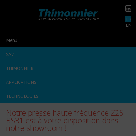
FR
YOUR PACKAGING ENGINEERING PARTNER
EN
Menu
SAV
THIMONNIER
APPLICATIONS
TECHNOLOGIES
Notre presse haute fréquence Z25
BS31 est à votre disposition dans
notre showroom !