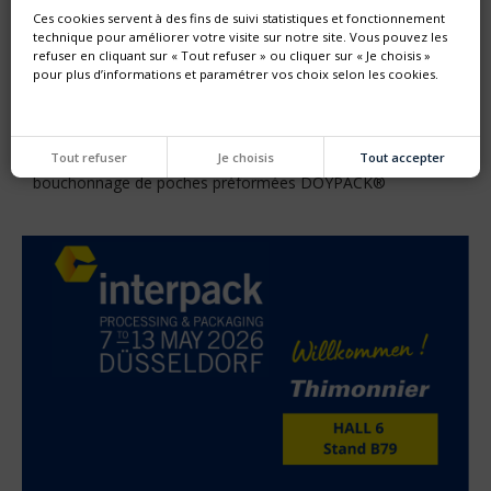
Ces cookies servent à des fins de suivi statistiques et fonctionnement
technique pour améliorer votre visite sur notre site. Vous pouvez les
refuser en cliquant sur « Tout refuser » ou cliquer sur « Je choisis »
pour plus d’informations et paramétrer vos choix selon les cookies.
NOUVELLE GÉNÉRATION DE MACHINE SF
Thimonnier lance une nouvelle génération de machine
Tout refuser
Je choisis
Tout accepter
entièrement configurable dédiée au remplissage et
bouchonnage de poches préformées DOYPACK®