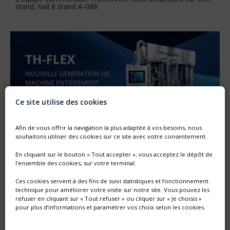
stand, hall 8 stand A-088
Ce site utilise des cookies
Afin de vous offrir la navigation la plus adaptée à vos besoins, nous
souhaitons utiliser des cookies sur ce site avec votre consentement.
En cliquant sur le bouton « Tout accepter », vous acceptez le dépôt de
l’ensemble des cookies, sur votre terminal.
NOUVELLE GÉNÉRATION DE MACHINE SF
Ces cookies servent à des fins de suivi statistiques et fonctionnement
Thimonnier lance une nouvelle génération de machine
technique pour améliorer votre visite sur notre site. Vous pouvez les
entièrement configurable dédiée au remplissage et
refuser en cliquant sur « Tout refuser » ou cliquer sur « Je choisis »
bouchonnage de poches préformées DOYPACK®
pour plus d’informations et paramétrer vos choix selon les cookies.