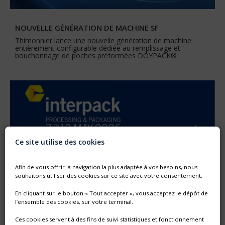
NOUVELLE GÉNÉRATION DE MACHINE SF
Thimonnier lance une nouvelle génération de machine
entièrement configurable dédiée au remplissage et
bouchonnage de poches préformées DOYPACK®
Ce site utilise des cookies
Afin de vous offrir la navigation la plus adaptée à vos besoins, nous
souhaitons utiliser des cookies sur ce site avec votre consentement.
En cliquant sur le bouton « Tout accepter », vous acceptez le dépôt de
l’ensemble des cookies, sur votre terminal.
SALON INTERPACK 2026 - DU 7 AU 13 MAI 2026
Ces cookies servent à des fins de suivi statistiques et fonctionnement