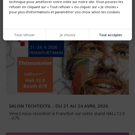
technique pour améliorer votre visite sur notre site. Vous pouvez les
Retrouvez nous à Dusseldörf HALL 6 stand B79 et
refuser en cliquant sur « Tout refuser » ou cliquer sur « Je choisis »
découvrez en avant première ...
pour plus d’informations et paramétrer vos choix selon les cookies.
Tout refuser
Je choisis
Tout accepter
SALON TECHTEXTIL - DU 21 AU 24 AVRIL 2026
Venez nous recontrer à Francfort sur notre stand HALL12.0
- A79